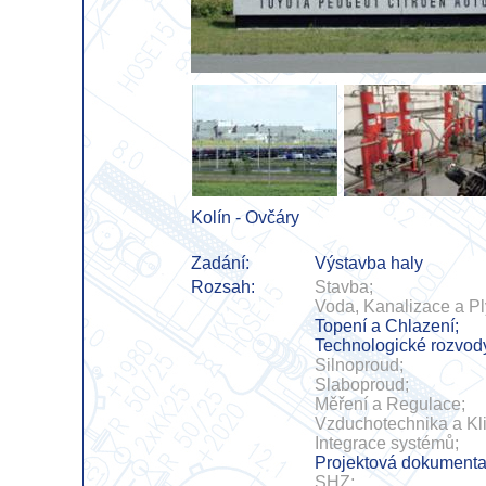
Kolín - Ovčáry
Zadání:
Výstavba haly
Rozsah:
Stavba;
Voda, Kanalizace a Pl
Topení a Chlazení;
Technologické rozvod
Silnoproud;
Slaboproud;
Měření a Regulace;
Vzduchotechnika a Kl
Integrace systémů;
Projektová dokumenta
SHZ;