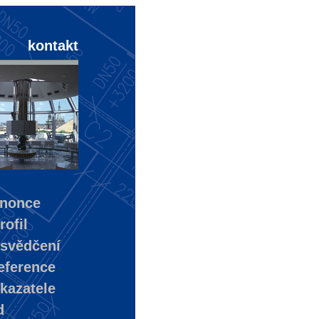
kontakt
nonce
ofil
svědčení
eference
kazatele
d