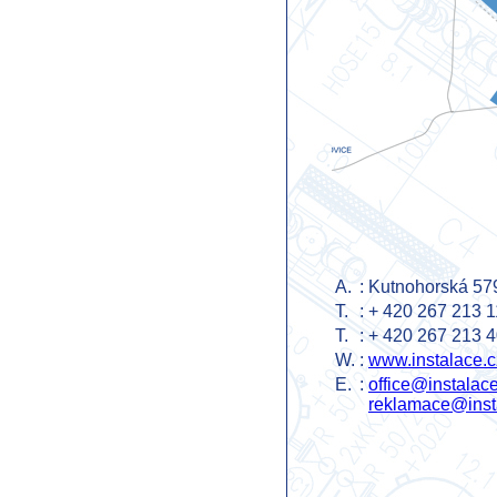
A.
:
Kutnohorská 57
T.
:
+ 420 267 213 1
T.
:
+ 420 267 213 
W.
:
www.instalace.c
E.
:
office@instalac
r
eklamace@inst