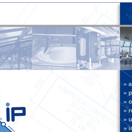
» a
» pr
» o
» r
» u
» i