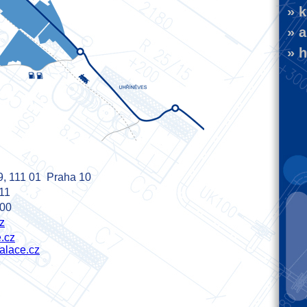
» k
» ak
» h
9, 111 01 Praha 10
11
400
z
e.cz
alace.cz