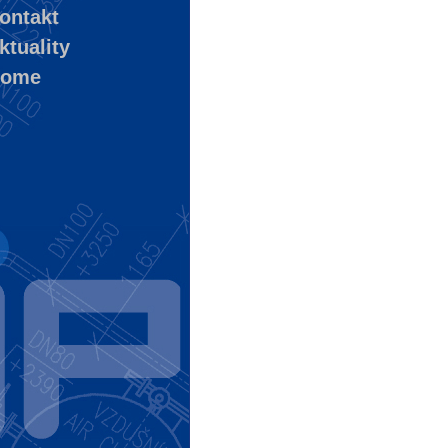
ontakt
tuality
ome