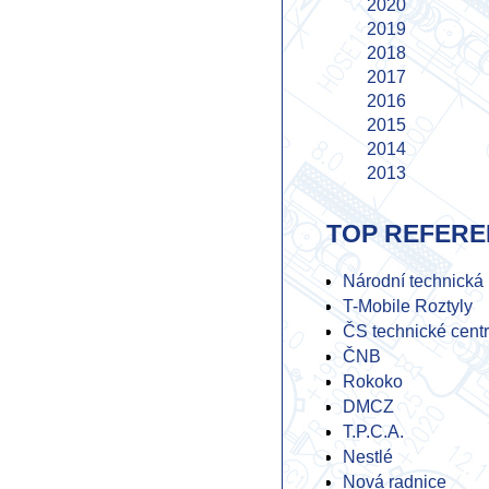
2020
2019
2018
2017
2016
2015
2014
2013
2012
2011
TOP REFER
2010
2009
Národní technická
2008
T-Mobile Roztyly
2007
ČS technické cent
2006
ČNB
2005
Rokoko
2004
DMCZ
2003
T.P.C.A.
2002
Nestlé
2001
Nová radnice
2000