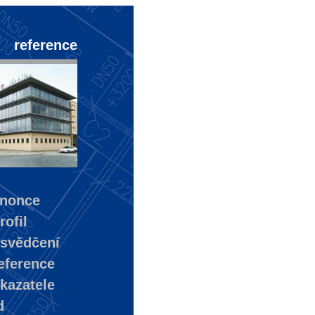
reference
nonce
ofil
svědčení
eference
kazatele
d