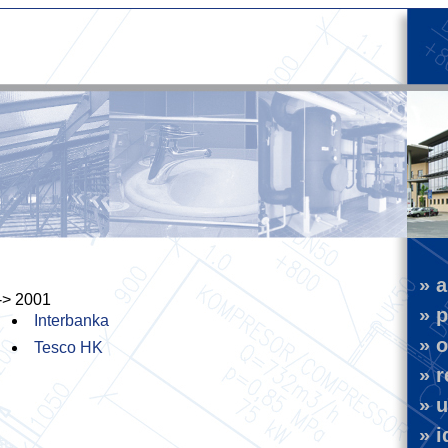
» a
-> 2001
» pr
Interbanka
» o
Tesco HK
» r
» u
» i