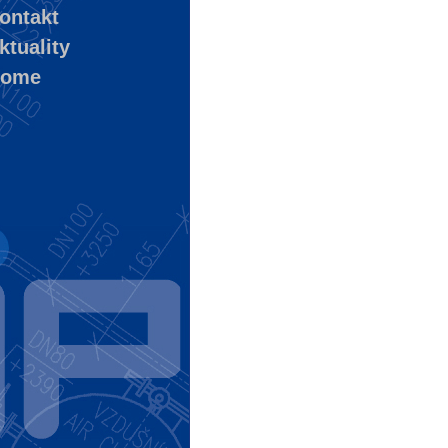
ontakt
tuality
ome