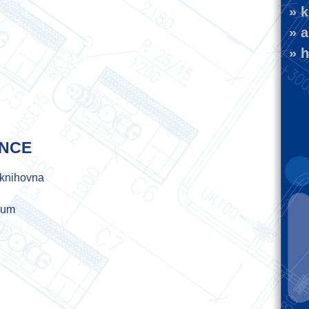
» k
» ak
» h
ENCE
 knihovna
rum