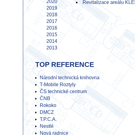
2020
Revitalizace areálu K
2019
2018
2017
2016
2015
2014
2013
2012
2011
TOP REFERENCE
2010
2009
Národní technická knihovna
2008
T-Mobile Roztyly
2007
ČS technické centrum
2006
ČNB
2005
Rokoko
2004
DMCZ
2003
T.P.C.A.
2002
Nestlé
2001
Nová radnice
2000